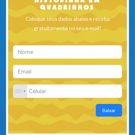
historinha em
quadrinhos
Coloque seus dados abaixo e receba
gratuitamente no seu e-mail!
Baixar