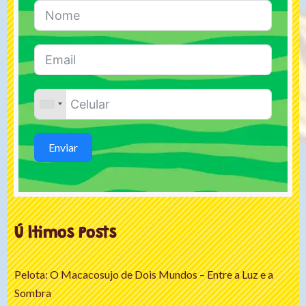
Enviar
Ú ltimos Posts
Pelota: O Macacosujo de Dois Mundos – Entre a Luz e a
Sombra