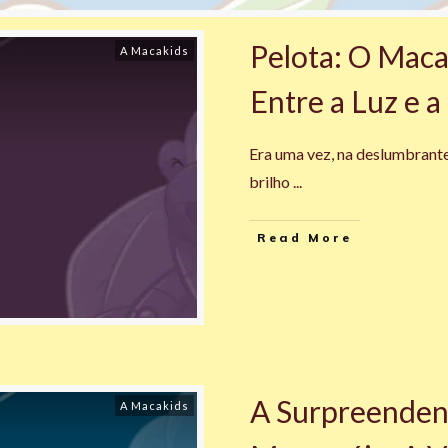
Pelota: O Mac
A Macakids
Entre a Luz e 
Era uma vez, na deslumbrant
brilho
...
Read More
A Surpreenden
A Macakids