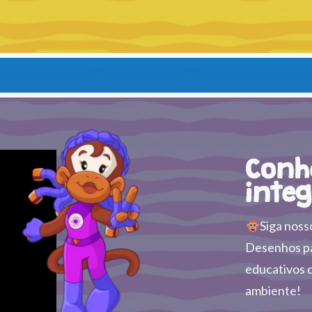
Conh
integ
Siga noss
Desenhos pa
educativos q
ambiente!