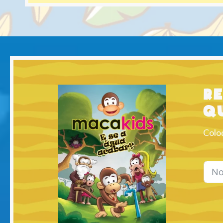
R
q
Colo