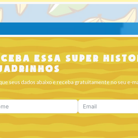
eceba essa super hist
uadrinhos
que seus dados abaixo e receba gratuitamente no seu e-ma