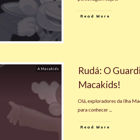
Read More
Rudá: O Guardi
A Macakids
Macakids!
Olá, exploradores da Ilha M
para conhecer
...
Read More