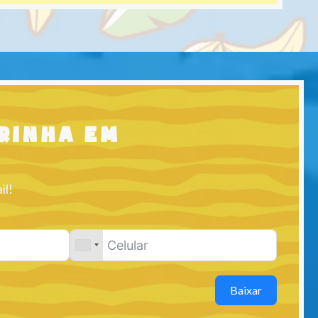
orinha em
il!
Baixar