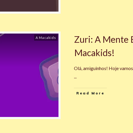
Zuri: A Mente B
A Macakids
Macakids!
Olá, amiguinhos! Hoje vamos 
...
Read More