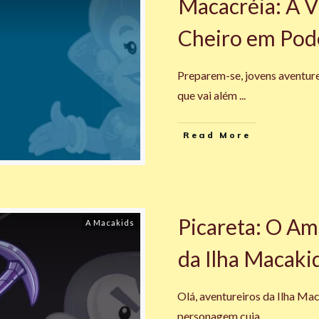
Macacréia: A V
Cheiro em Pod
Preparem-se, jovens aventure
que vai além
...
Read More
Picareta: O Am
A Macakids
da Ilha Macaki
Olá, aventureiros da Ilha Ma
personagem cuja
...