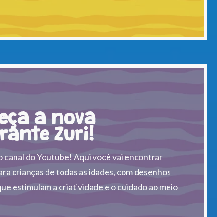
eça a nova
rante Zuri!
o canal do Youtube! Aqui você vai encontrar
ra crianças de todas as idades, com desenhos
ue estimulam a criatividade e o cuidado ao meio