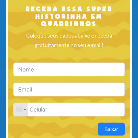
Receba essa super
historinha em
quadrinhos
Coloque seus dados abaixo e receba
gratuitamente no seu e-mail!
Baixar